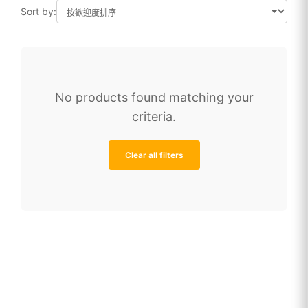
總量3GB量到斷網
總量5GB量到斷網
Sort by:
總量10GB量到斷網
總量20GB量到斷網
總量30GB量到斷網
美加卡
美加墨
艾美利卡
No products found matching your
薩瓦滴卡
越南PLUS
criteria.
越南卡(原生資源CP值最高)
遊日卡
關島塞班
韓國 Queencard
Clear all filters
韓國通
韓流卡
韓流原生
韓遊卡
馬來西亞