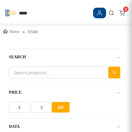
0
登入/註冊
>
ESIM
Home
−
SEARCH
−
PRICE
GO
-
−
DATA