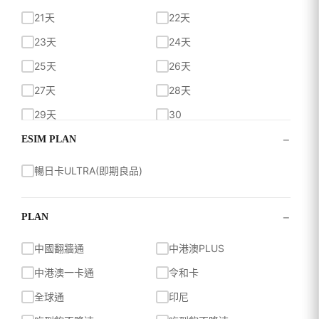
每日500MB超過降速
每日500MB超過降速
21天
22天
每日500MB高速
無限流量吃到飽
23天
24天
真吃到飽不降速
總量75GB量到降速
128kbps
25天
26天
27天
28天
29天
30
−
30天
31天
ESIM PLAN
60天
90天
暢日卡ULTRA(即期良品)
−
PLAN
中國翻牆通
中港澳PLUS
中港澳一卡通
令和卡
全球通
印尼