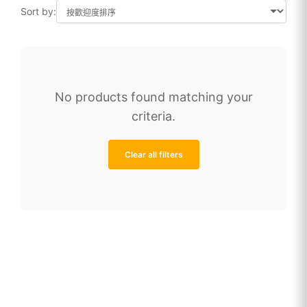
總量3GB量到斷網
總量5GB量到斷網
Sort by:
總量10GB量到斷網
總量20GB量到斷網
總量30GB量到斷網
美加卡
美加墨
艾美利卡
No products found matching your
薩瓦滴卡
越南PLUS
criteria.
越南卡(原生資源CP值最高)
遊日卡
關島塞班
韓國 Queencard
Clear all filters
韓國通
韓流卡
韓流原生
韓遊卡
馬來西亞