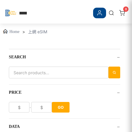
0
登入/註冊
>
上網 eSIM
Home
−
SEARCH
−
PRICE
GO
-
−
DATA