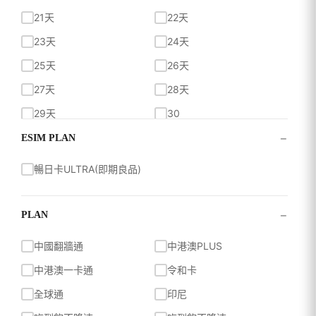
每日500MB超過降速
每日500MB超過降速
21天
22天
每日500MB高速
無限流量吃到飽
23天
24天
真吃到飽不降速
總量75GB量到降速
128kbps
25天
26天
27天
28天
29天
30
−
30天
31天
ESIM PLAN
60天
90天
暢日卡ULTRA(即期良品)
−
PLAN
中國翻牆通
中港澳PLUS
中港澳一卡通
令和卡
全球通
印尼