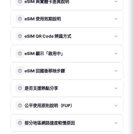
eSIM 與實體卡差異說明
件寄送 QR Code。
票。
付款成功後，系統通常於 30 分鐘內寄出 eSIM 啟用資訊至
每筆訂單僅開立一張電子收據，無法拆分。
eSIM 是嵌入在設備內部的電子虛擬 SIM 卡，無需實體卡
您的電子信箱。
收據品名統一為「上網卡」，無法更改。
eSIM 使用效期說明
片，透過掃描 QR Code 即可啟用；實體 SIM 卡則需插入
收據金額將以訂單實際支付總金額為準（含運費及折扣後
若未在收件匣看到相關郵件，請先檢查垃圾郵件匣。
手機卡槽後使用。
金額）。
eSIM 將於使用日期前 7 天發送至您的信箱，收到後請於
兩者主要差異在於使用形式不同，實際網路品質與使用效
eSIM QR Code 辨識方式
90 天效期內完成加入方案並啟用。只要於效期內抵達目的
果依當地電信覆蓋情況為準。
地並完成開通，即可使用所購買的完整天數。
更多資訊可參考以下連結：
每組 eSIM QR Code 下方皆附有對應 ICCID，可作為方案
※ 澳洲方案於下單後即自動開通，使用天數自當日開始計
🔗
https://djbcard.com/esim-introduction/
eSIM 顯示「啟用中」
資訊辨識參考。
算。
eSIM QR Code 不限手機型號使用，只要手機支援 eSIM
這是 iOS 系統正常現象，代表 eSIM 已成功加入裝置。僅
功能即可。
eSIM 回國後移除步驟
需等待系統完成處理，期間請勿刪除方案；同時可正常使
用台灣門號。
請確認 eSIM 已
使用完畢後再進行刪除
。
若在
非目的地
掃描完成後，會顯示「無法啟用」提示，請
是否支援熱點分享
iOS
：「設定 」→「行動服務」→ 點擊「旅遊用 eSIM 方
點選「好」並將 eSIM 保持關閉即可。
案」→ 點擊「關閉此號碼」 → 點擊「刪除 eSIM」→ 返回
請於抵達目的地後再重新開啟 eSIM 並開啟「數據漫遊」，
我們的產品皆支援熱點分享功能。建議僅分享至一台裝置
「行動服務」頁面 → 「旅遊用 eSIM 方案」將顯示無 SIM
即可正常使用。
公平使用原則說明（FUP）
使用，以確保網速與連線穩定性。
卡 → 點擊 該 eSIM → 選擇「更新聯絡人」
Android
：「設定 」→「網路與網際網路」→ 點擊「停用
被分享的裝置在收訊、網速及穩定性上可能會略低於主裝
公平使用原則（Fair Usage Policy）是電信商為維持網路品
SIM 卡」
置，且多裝置同時使用可能影響整體網路表現，建議以
部分地區網路速度較慢原因
質與穩定性所採取的流量管理機制。
「一機一卡」方式使用以獲得最佳體驗。
當短時間內使用大量數據，例如觀看高畫質影片、直播或
※ 部分 Google Pixel 系列手機因系統相容性限制，可能無