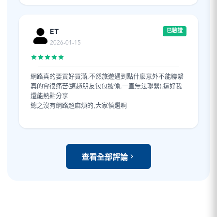
ET
已驗證
2026-01-15
網路真的要買好買滿,不然旅遊遇到點什麼意外不能聯繫
真的會很痛苦(這趟朋友包包被偷,一直無法聯繫),還好我
還能熱點分享
總之沒有網路超麻煩的,大家慎選啊
查看全部評論