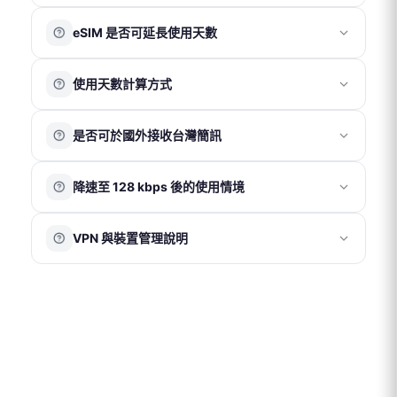
30 分鐘內將 QR Code 發送至您的電子信箱。
🔗
iOS 26 以上
eSIM QR Code 僅限安裝於一部手機使用。
現可能因當地環境而異，恕無法因此提出退費。
eSIM 是否可延長使用天數
🔗
iOS 16 以上
請於確認方案與使用天數無誤後再進行掃描安裝，一經完
成安裝即綁定該裝置，無法轉移。
eSIM 方案為一次性使用，無法中途加購天數或延長使用。
圖片（請點擊放大圖片）：
eSIM
使用天數計算方式
如行程延長，需於官網重新購買新方案，並於原方案到期
後再使用新 QR Code。
eSIM 於使用日期前 7 天發送至客人信箱。於發送前可申請
以當地時間為準
，開通當日即為第 1 天，例如：當日
取消及退款；發送後恕無法取消或退款。
※ 若已在當地，請勿提前安裝；安裝後即開始計算使用天
是否可於國外接收台灣簡訊
09:00 開通使用，至當日 23:59 即為第 1 天結束。
eSIM 須於收到後 90 天內完成安裝啟用，逾期將自動失
數。
效。
可以。若需在國外使用台灣門號的通話、簡訊或接收驗證
eSIM 若未經客服指示即自行刪除，恕無法補發或退款。
降速至 128 kbps 後的使用情境
碼功能，需確認台灣電信商已開啟國際漫遊服務，相關費
如遇天災或特殊不可抗力因素，請提供相關證明後由客服
用依台灣電信商規定為準。
協助評估退款事宜。
當網路速度降至 128 kbps 時，仍可維持基本連線功能，例
在已開啟國際漫遊的情況下，若僅使用我們的網卡上網，
VPN 與裝置管理說明
如收發文字訊息瀏覽簡易網頁等。
建議將台灣門號的「行動數據漫遊」關閉，以避免產生額
外數據費用。
VPN 或 iOS 系統內的描述檔可能會影響網路連線設定，造
成網速異常、無法連線、eSIM 安裝失敗、或使用不穩定的
情況。為確保正常使用，建議使用期間暫時關閉 VPN，並
確認手機未安裝任何描述檔。
※ iOS 系統檢查步驟：「設定」→「一般」→「VPN 與裝
置管理」