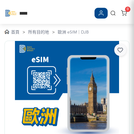
0
登入/註冊
首頁
>
所有目的地
>
歐洲 eSIM｜DJB