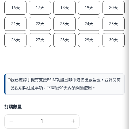
16天
17天
18天
19天
20天
21天
22天
23天
24天
25天
26天
27天
28天
29天
30天
我已確認手機有支援ESIM功能且非中港澳出廠型號，並詳閱商
品說明與注意事項，下單後90天內須開通使用。
訂購數量
歐
−
+
洲
eSIM