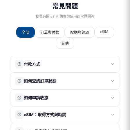
常見問題
搜尋有關 eSIM 購買與使用的常見問答
eSIM
全部
訂單與付款
配送與領取
其他
付款方式
目前提供以下付款方式：
如何查詢訂單狀態
銀行信用卡
ATM 轉帳
請先註冊並登入會員帳號，訪客無法查詢訂單紀錄。
超商代碼繳費
如何申請收據
登入後，您可於「訂單頁面」查看目前及過往的訂單資
街口支付
LINE Pay
訊。
請於結帳頁面完整填寫抬頭、統一編號及電子信箱。會計
Apple Pay
eSIM：取得方式與時間
部將於 1～2 個工作天內寄送電子收據至您的信箱。
注意事項
eSIM 為電子虛擬產品，無需運費及實體配送，將以電子郵
國際電話卡及國際網路卡適用零稅率，恕不另開立統一發