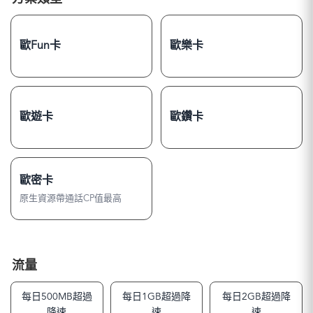
歐Fun卡
歐樂卡
歐遊卡
歐鑽卡
歐密卡
原生資源帶通話CP值最高
流量
每日500MB超過
每日1GB超過降
每日2GB超過降
降速
速
速