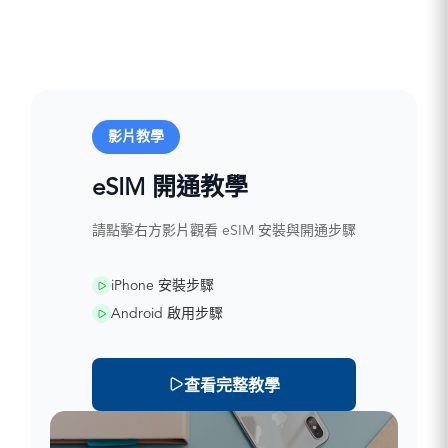
/ 4G)
亞速爾群島
英國
芬蘭 : Elisa / DNA /
Vodafone (5G /
Pelephone / Partn
盧森堡 : POST / 
法屬圭亞那
梵蒂岡城
(5G / 4G)
希臘 : NOVA 
/ 4G)
(5G / 4G)
法屬玻里尼西
法國 : SFR / Ora
COSMOTE / Vod
義大利 : Wind / Vo
馬丁尼克 : Digicel
直布羅陀
Bouygues (5G /
(5G / 4G)
(5G / 4G)
(5G / 4G)
瓜德羅普島
德國 : O2 / T-Mob
匈牙利 : Vodafo
拉脫維亞 : Bite / 
馬爾他 : GO / Epic
英國
Vodafone (5G /
Yettel / T-Mobile
/LMT (5G / 4
4G)
冰島
希臘 : NOVA 
影片教學
4G)
列支敦斯登 : Tel
馬約特 : SFR (5G 
列支敦士登
COSMOTE / Vod
冰島 : Vodafone /
Liechtenstein 
荷蘭 : Vodafone 
馬德拉群島
(5G / 4G)
(5G / 4G)
立陶宛 : Bite / Te
(5G / 4G)
eSIM 開通教學
馬提尼克島
匈牙利 : Vodafo
愛爾蘭 : Meteor /
Telia (5G / 4
挪威 : Telia / Tele
馬約特島
Yettel / T-Mobile
Vodafone (5G /
盧森堡 : Orange /
/ 4G)
摩納哥
請點擊右方影片觀看 eSIM 安裝與開通步驟
4G)
以色列 : Hot Mobi
(5G / 4G)
波蘭 : PLAY / Or
挪威
冰島 : Vodafone /
Pelephone / Partn
馬爾他 : Melita
(5G / 4G)
留尼旺
(5G / 4G)
/ 4G)
Vodafone(Epic) (5
葡萄牙 : NOS / ME
聖巴泰勒米
iPhone 安裝步驟
愛爾蘭 : Meteor /
義大利 : Wind / Vo
摩爾多瓦 : Orange
/ 4G)
聖馬丁島（法
Vodafone (5G /
Android 啟用步驟
(5G / 4G)
荷蘭 : KPN / Odi
留尼旺 : SFR (5G 
瑞士
以色列 : Hot Mobi
拉脫維亞 : Bite / 
Vodafone (5G /
羅馬尼亞 : Orang
土耳其
Pelephone / Partn
/LMT (5G / 4
挪威 : Telenor / Te
Vodafone (5G /
梵蒂岡蒂
/ 4G)
列支敦斯登 : Tel
/ 4G)
斯洛伐克 : O2 / O
查看完整教學
義大利 : Wind / Vo
Liechtenstein 
波蘭 : Polkomtel 
(5G / 4G)
(5G / 4G)
立陶宛 : Bite / Te
4G)
斯洛維尼亞 : A1
拉脫維亞 : Bite / 
Telia (5G / 4
葡萄牙 : NOS / M
Telekom (5G / 