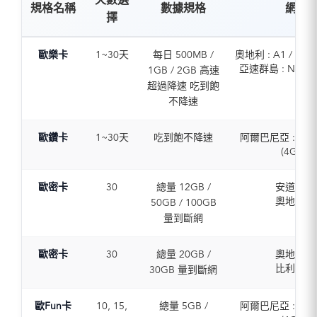
天數選
規格名稱
數據規格
網路
擇
歐樂卡
1~30天
每日 500MB /
奧地利 : A1 / 3 (5G
亞速群島 : NOS /
1GB / 2GB 高速
(5G / 4G)
超過降速 吃到飽
比利時 : ORANG
不降速
Proximus (5G /
保加利亞 : A1 / Vi
歐鑽卡
1~30天
吃到飽不降速
阿爾巴尼亞 : Voda
(5G / 4G)
(4G)
克羅埃西亞 : Telem
奧地利 : A1 / T-Mo
A1 Hrvatska (5G 
H3G (5G / 4
賽普勒斯 : cyta / 
歐密卡
30
總量 12GB /
安道爾
比利時 : Telene
Cyprus (5G / 
奧地利
50GB / 100GB
ORANGE / Proxim
捷克 : O2 / Vodafo
比利時
量到斷網
/ 4G)
/ 4G)
保加利亞
保加利亞 : Vivacom
丹麥 : 3 / Telia (5G
克羅埃西亞
/ Yettel (5G / 
愛沙尼亞 : Telia / 
歐密卡
30
總量 20GB /
奧地利
捷克
克羅埃西亞 : Hrva
Eesti (5G / 4
比利時
30GB 量到斷網
丹麥
Telekom / A1 / Te
芬蘭 : Elisa / Telia
保加利亞
愛沙尼亞
(5G / 4G)
4G)
克羅埃西亞
芬蘭
歐Fun卡
10, 15,
總量 5GB /
阿爾巴尼亞 : Voda
賽普勒斯 : Epic (5G
法國 : SFR (5G /
賽普勒斯共和
法國