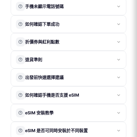
網路速度會因所在位置、當地電信網路覆蓋及訊號強度而
進行線上遊戲時，網路速度可能會暫時變慢，以確保其他
法正常使用熱點功能。
手機未顯示電話號碼
有所不同，因此無固定標準速度。
用戶的使用穩定性。建議在 Wi-Fi 環境下進行高流量使用，
若位於機場、地下室、山區、海域或偏遠地區，因基地台
以獲得更穩定的上網體驗。
多數方案僅提供上網服務，不包含通話與簡訊功能，因此
覆蓋較弱或訊號受遮蔽，網速可能較慢或不穩定。
如有大量數據需求，可選擇不受公平使用原則限制的方
如何確認下單成功
安裝 eSIM 或插入實體卡後，手機顯示「無號碼」屬正常情
同時，不同手機裝置的接收能力也可能影響實際上網體
案。
況。
驗。
完成官網購買後，您將收到一份訂單成立確認信。
此狀態不影響網路使用，請確認行動數據與數據漫遊已開
建議可移動至開放空間或訊號較佳位置，通常可改善連線
折價券與紅利點數
若收到以上郵件，即表示訂單已成功成立。
啟即可正常連線。
品質。如仍有異常，歡迎聯繫客服協助確認。
折價券
退貨準則
折價券折抵金額依活動公告為準。
結帳時輸入折價券代碼即可使用。
實體卡
出發前快速選擇建議
實體卡享有 7 日鑑賞期，請於收到商品後 7 日內（以物流
紅利點數
系統紀錄為準）聯繫客服申請退換貨。
若出發時間較緊迫，建議依需求選擇：
鑑賞期非試用期，退回商品須為全新狀態且包裝完整。上
使用會員帳號下單後可累積紅利點數，消費滿 100 元可獲
如何確認手機是否支援 eSIM
實體卡（桃園機場取件）
網卡一經使用，若經判定為 SIM 卡本身瑕疵或故障，方可
得 1 點。
辦理退貨。
1 點可折抵 1 元。
適合需要實體卡並可於出發當天於
桃園機場
領取的用戶。
請在手機撥號畫面輸入
*#06#
進行查詢。若畫面中顯示
eSIM 安裝教學
若確認為卡片故障，退款金額以實際購買金額為上限，不
訂單取消後，紅利點數將於 1 個工作天內自動退回會員賬
請先於官網下單，再至合作櫃檯憑訂單編號領取。
EID
資訊，即代表您的裝置支援 eSIM 功能；若未顯示，則
包含間接損失。
號。
eSIM（以電子郵件寄送 QR Code）
表示不支援。
iOS 系統
若於目的地無法使用，請於當下聯繫客服協助處理，恕不
※ 紅利點數與折價券無法同時使用。
eSIM 是否可同時安裝於不同裝置
接受返國後再提出退款申請。
適合手機支援 eSIM 功能的用戶。付款成功後，系統通常於
影片（請點擊以下版本觀看）
：
各國電信環境與基地台覆蓋情況不同，網路速度或訊號表