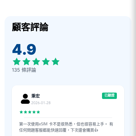
根西島 : Sure (
蒙特內哥羅（黑
MTEL (5G / 4
俄羅斯 : Beeline 
顧客評論
法羅群島 : Nema 
4.9
135 條評論
秉宏
已驗證
2026-01-28
第一次使用eSIM 卡不是很熟悉，但也很容易上手。 有
任何問題客服都能快速回覆，下次還會購買👍