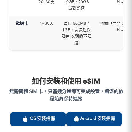
(4G)
20, 30天
10GB / 20GB
捷克 : T-Mobile /
法屬圭亞那 : Digic
捷克
德國
奧地利 : A1 / T-Mo
Vodafone (5G /
量到斷網
OMT (5G / 4
丹麥
希臘
H3G (5G / 4
丹麥 : TDC / Tele
德國 : O2 / Vodafo
愛沙尼亞
匈牙利
比利時 : Telene
Telia / 3 (5G / 
/ 4G)
芬蘭
冰島
歐遊卡
1~30天
每日 500MB /
阿爾巴尼亞 : Voda
ORANGE / Proxim
愛沙尼亞 : Elisa / T
希臘 : NOVA / Vo
法國
愛爾蘭
(4G)
1GB / 高速超過
/ 4G)
Telia (5G / 4
(5G / 4G)
德國
義大利
奧地利 : A1 / T-Mo
降速 吃到飽不降
保加利亞 : Vivacom
芬蘭 : Elisa / DNA /
瓜地洛普 : Digicel
希臘
拉脫維亞
H3G (5G / 4
/ Yettel (5G / 
速
(5G / 4G)
(5G / 4G)
匈牙利
列支敦斯登
比利時 : Telene
克羅埃西亞 : Hrva
法國 : SFR / Ora
匈牙利 : Yettel
愛爾蘭
立陶宛
ORANGE / Proxim
Telekom / A1 / Te
Bouygues (5G /
Vodafone (5G /
義大利
盧森堡
/ 4G)
(5G / 4G)
德國 : O2 / T-Mob
冰島 : Siminn / Vo
拉脫維亞
馬爾他
保加利亞 : Vivacom
賽普勒斯 : Epic (5G
Vodafone (5G /
(5G / 4G)
立陶宛
摩納哥
/ Yettel (5G / 
捷克 : T-Mobile /
希臘 : NOVA 
愛爾蘭 : 3 / Voda
盧森堡
荷蘭
克羅埃西亞 : Hrva
Vodafone (5G /
COSMOTE / Vod
如何安裝和使用 eSIM
(5G / 4G)
馬耳他
挪威
Telekom / A1 / Te
丹麥 : TDC / Tele
(5G / 4G)
義大利 : WINDTR
荷蘭
波蘭
(5G / 4G)
Telia / 3 (5G / 
匈牙利 : Vodafo
Vodafone (5G /
無需實體 SIM 卡，只需幾分鐘即可完成設置，讓您的旅
波蘭
葡萄牙
賽普勒斯 : Epic (5G
愛沙尼亞 : Elisa / T
Yettel / T-Mobile
拉脫維亞 : Tele2 
葡萄牙
程始終保持連接
羅馬尼亞
捷克 : T-Mobile /
Telia (5G / 4
4G)
(5G / 4G)
羅馬尼亞
斯洛伐克
Vodafone (5G /
芬蘭 : Elisa / DNA /
冰島 : Vodafone /
列支敦斯登 : Tel
斯洛伐克
斯洛維尼亞
丹麥 : TDC / Tele
(5G / 4G)
(5G / 4G)
Liechtenstein AG
斯洛維尼亞
西班牙
Telia / 3 (5G / 
iOS 安裝指南
Android 安裝指南
法國 : SFR / Ora
愛爾蘭 : Meteor /
4G)
西班牙
瑞典
愛沙尼亞 : Elisa / T
Bouygues (5G /
Vodafone (5G /
立陶宛 : Tele2 / Tel
瑞典
瑞士
Telia (5G / 4
德國 : O2 / T-Mob
以色列 : Hot Mobi