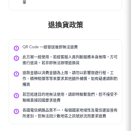
4G)
聖馬利諾 : Wind (
單
斯洛維尼亞 : Telem
瑞典 : Telia / Tel
4G)
A1 (5G / 4G
Telenor / 3 (5G 
梵蒂岡 : Wind / Vo
西班牙 : Movista
瑞士 : Sunrise / Sal
(5G / 4G)
Orange / Vodafone
退換貨政策
4G)
曼島 : Sure (4
4G)
土耳其 : Türk Tele
澤西島 : Sure (
瑞典 : Telia / Tel
Vodafone (5G /
根西島 : Sure (
Telenor / 3 (5G 
烏克蘭 : Kyivsta
蒙特內哥羅（黑
瑞士 : Sunrise / Sal
Vodafone (5G /
QR Code 一經發送後即無法退費
MTEL (5G / 4
4G)
英國 : O2 / EE
俄羅斯 : Beeline 
土耳其 : Türk Tele
此方案一經使用，若經客服人員判斷服務本身故障，方可
Vodafone / 3 (5G
法羅群島 : Nema 
Vodafone (5G /
進行退貨，若非即無法辦理退換貨
烏茲別克 : Unitel 
烏克蘭 : Kyivsta
聖馬利諾 : Wind (
退款金額以消費金額為上限，請勿以影響旅遊行程、工
Vodafone (5G /
4G)
作、精神賠償等等來要求其他額外補償，如有疑慮請斟酌
英國 : O2 / EE
梵蒂岡 : Wind / Vo
購買
Vodafone / 3 (5G
(5G / 4G)
烏茲別克 : Unitel 
曼島 : Sure (4
若您抵達目的地無法使用，請即時聯繫我們，恕不接受不
聖馬利諾 : Wind (
澤西島 : Sure (
聯絡直接回國要求退費
4G)
根西島 : Sure (
梵蒂岡 : Wind / Vo
各國電信網路品質不一，每個國家地域性及電信建設皆有
蒙特內哥羅（黑
(5G / 4G)
所差別，恕無法因少數地區之訊號狀況而要求退費
MTEL (5G / 4
曼島 : Sure (4
俄羅斯 : Beeline 
澤西島 : Sure (
法羅群島 : Nema 