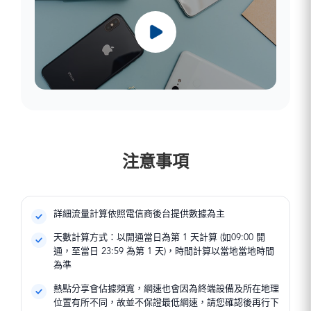
/LMT (5G / 4
盧森堡 : Orange /
Vodafone (5G /
西班牙 : Vodafo
列支敦斯登 : Tel
(5G / 4G)
羅馬尼亞 : Orange 
Telefónica, S.A
Liechtenstein 
馬爾他 : Melita
/ Telekom / Vod
Movistar (5G /
立陶宛 : Bite / Te
Vodafone(Epic) (5
(5G / 4G)
瑞典 : Tele2 / 3 / T
Telia (5G / 4
摩爾多瓦 : Orange
斯洛伐克 : Orang
Telenor (5G / 
盧森堡 : Orange /
荷蘭 : KPN / Odi
Telekom / O2 (5G
瑞士 : Sunrise / Sal
(5G / 4G)
Vodafone (5G /
斯洛維尼亞 : Telem
4G)
馬爾他 : Melita
挪威 : Telenor / Te
A1 (5G / 4G
英國 : VMO2 / 3 
Vodafone(Epic) (5
/ 4G)
西班牙 : Movista
Vodafone UK (5G
摩爾多瓦 : Orange
波蘭 : Polkomtel 
Orange / Vodafone
梵蒂岡 : WINDTR
荷蘭 : KPN / Odi
4G)
4G)
Vodafone (5G /
Vodafone (5G /
注意事項
葡萄牙 : NOS / M
瑞典 : Telia / Tel
聖馬利諾 : WINDTR
挪威 : Telenor / Te
Vodafone (5G /
Telenor / 3 (5G 
/ 4G)
/ 4G)
羅馬尼亞 : Orange 
瑞士 : Sunrise / Sal
波蘭 : Polkomtel 
/ Telekom / Vod
4G)
4G)
(5G / 4G)
詳細流量計算依照電信商後台提供數據為主
土耳其 : Türk Tele
葡萄牙 : NOS / M
斯洛伐克 : Orang
Vodafone (5G /
天數計算方式：以開通當日為第 1 天計算 (如09:00 開
Vodafone (5G /
Telekom / O2 (5G
烏克蘭 : Kyivsta
通，至當日 23:59 為第 1 天)，時間計算以當地當地時間
羅馬尼亞 : Orange 
斯洛維尼亞 : Telem
Vodafone (5G /
為準
/ Telekom / Vod
A1 (5G / 4G
英國 : O2 / EE
(5G / 4G)
西班牙 : Movista
Vodafone / 3 (5G
熱點分享會佔據頻寬，網速也會因為終端設備及所在地理
斯洛伐克 : Orang
Orange / Vodafone
烏茲別克 : Unitel 
位置有所不同，故並不保證最低網速，請您確認後再行下
Telekom / O2 (5G